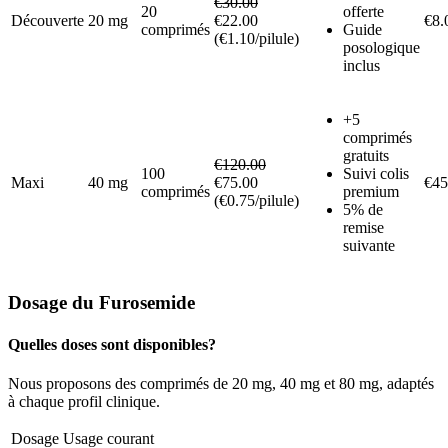
€30.00
20
offerte
Découverte
20 mg
€22.00
€8.
comprimés
Guide
(€1.10/pilule)
posologique
inclus
+5
comprimés
gratuits
€120.00
100
Suivi colis
Maxi
40 mg
€75.00
€45
comprimés
premium
(€0.75/pilule)
5% de
remise
suivante
Dosage du Furosemide
Quelles doses sont disponibles?
Nous proposons des comprimés de 20 mg, 40 mg et 80 mg, adaptés
à chaque profil clinique.
Dosage
Usage courant