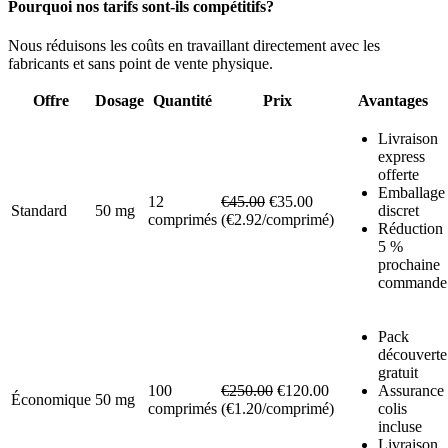
Pourquoi nos tarifs sont-ils compétitifs?
Nous réduisons les coûts en travaillant directement avec les
fabricants et sans point de vente physique.
Offre
Dosage
Quantité
Prix
Avantages
Livraison
express
offerte
Emballage
12
€45.00
€35.00
Standard
50 mg
discret
comprimés
(€2.92/comprimé)
Réduction
5 %
prochaine
commande
Pack
découverte
gratuit
100
€250.00
€120.00
Assurance
Économique
50 mg
comprimés
(€1.20/comprimé)
colis
incluse
Livraison