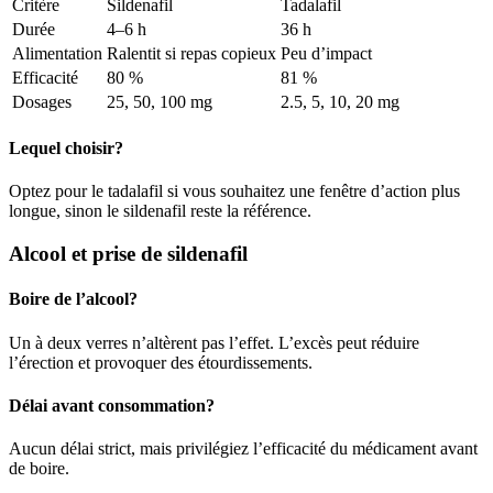
Critère
Sildenafil
Tadalafil
Durée
4–6 h
36 h
Alimentation
Ralentit si repas copieux
Peu d’impact
Efficacité
80 %
81 %
Dosages
25, 50, 100 mg
2.5, 5, 10, 20 mg
Lequel choisir?
Optez pour le tadalafil si vous souhaitez une fenêtre d’action plus
longue, sinon le sildenafil reste la référence.
Alcool et prise de sildenafil
Boire de l’alcool?
Un à deux verres n’altèrent pas l’effet. L’excès peut réduire
l’érection et provoquer des étourdissements.
Délai avant consommation?
Aucun délai strict, mais privilégiez l’efficacité du médicament avant
de boire.