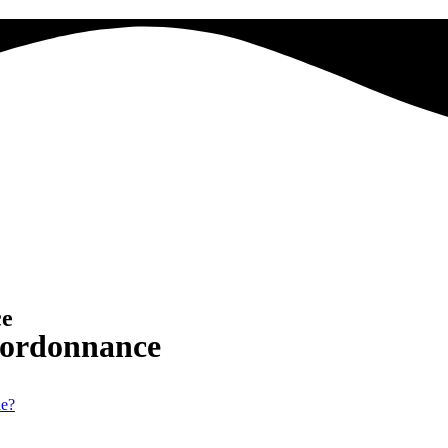
ce
s ordonnance
le?